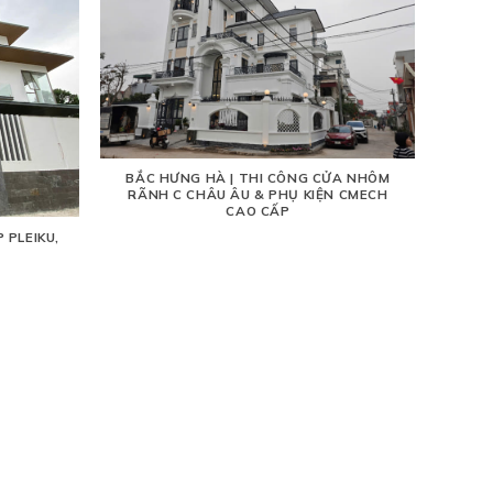
BẮC HƯNG HÀ | THI CÔNG CỬA NHÔM
RÃNH C CHÂU ÂU & PHỤ KIỆN CMECH
CAO CẤP
 PLEIKU,