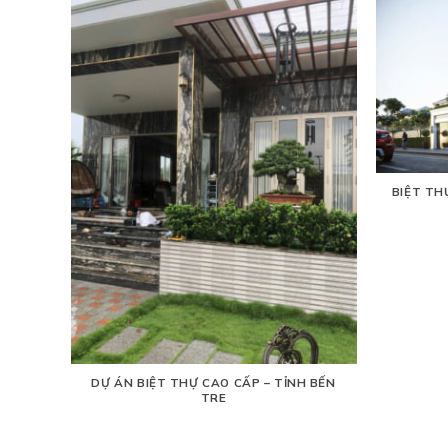
BIỆT TH
CÔNG
DỰ ÁN BIỆT THỰ CAO CẤP – TỈNH BẾN
ĨA DÂN
TRE