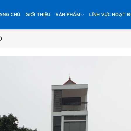
ANG CHỦ
GIỚI THIỆU
SẢN PHẨM
LĨNH VỰC HOẠT 
O