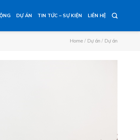
ĐỘNG
DỰ ÁN
TIN TỨC – SỰ KIỆN
LIÊN HỆ
Home
/
Dự án
/
Dự án