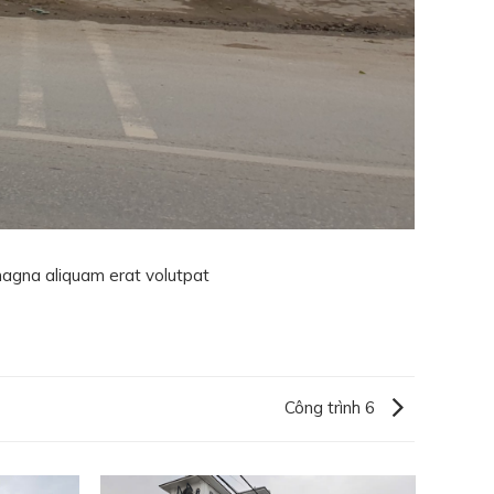
magna aliquam erat volutpat
Công trình 6