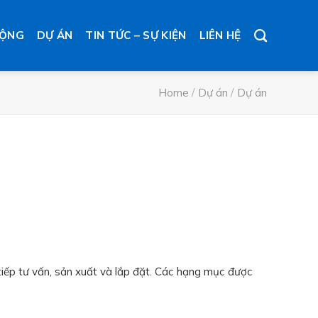
ĐỘNG
DỰ ÁN
TIN TỨC – SỰ KIỆN
LIÊN HỆ
Home
/
Dự án
/
Dự án
tiếp tư vấn, sản xuất và lắp đặt. Các hạng mục được