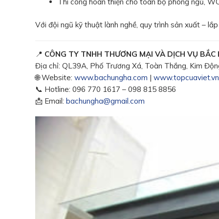
Thi công hoàn thiện cho toàn bộ phòng ngủ, WC
Với đội ngũ kỹ thuật lành nghề, quy trình sản xuất – l
📍
CÔNG TY TNHH THƯƠNG MẠI VÀ DỊCH VỤ BẮC
Địa chỉ: QL39A, Phố Trương Xá, Toàn Thắng, Kim Độn
🌐 Website:
www.bachungha.com
|
www.topcuaviet.vn
📞 Hotline: 096 770 1617 – 098 815 8856
📩 Email:
bachungha@gmail.com