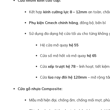
Cửa nhôm kính cao cấp:
Kết hợp
kính cường lực 8 – 12mm
an toàn, chắ
Phụ kiện Cmech chính hãng
, đồng bộ, bền bỉ
Sử dụng đa dạng hệ cửa tối ưu cho từng không g
Hệ cửa mở quay
hệ 55
Cửa sổ mở hất và mở quay
hệ 65
Cửa
xếp trượt hệ 78
– linh hoạt, tiết kiệm
Cửa
lùa ray đôi hệ 120mm
– mở rộng tầm
Cửa gỗ nhựa Composite:
Mẫu mã hiện đại, chống ẩm, chống mối mọt, phù