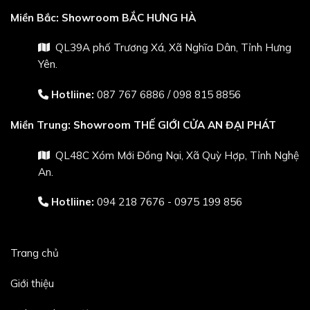
Miền Bắc:
Showroom BẮC HƯNG HÀ
QL39A phố Trương Xá, Xã Nghĩa Dân, Tỉnh Hưng
Yên.
Hotliine:
087 767 6886
/
098 815 8856
Miền Trung:
Showroom THẾ GIỚI CỬA AN ĐẠI PHÁT
QL48C Xóm Mới Đồng Nại, Xã Quỳ Hợp, Tỉnh Nghệ
An.
Hotliine:
094 218 7676 - 0975 199 856
Trang chủ
Giới thiệu