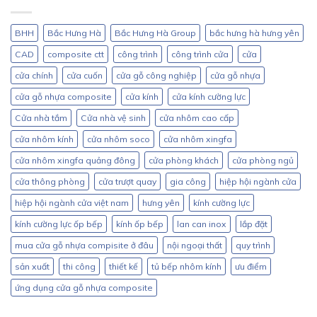
BHH
Bắc Hưng Hà
Bắc Hưng Hà Group
bắc hưng hà hưng yên
CAD
composite ctt
công trình
công trình cửa
cửa
cửa chính
cửa cuốn
cửa gỗ công nghiệp
cửa gỗ nhựa
cửa gỗ nhựa composite
cửa kính
cửa kính cường lực
Cửa nhà tắm
Cửa nhà vệ sinh
cửa nhôm cao cấp
cửa nhôm kính
cửa nhôm soco
cửa nhôm xingfa
cửa nhôm xingfa quảng đông
cửa phòng khách
cửa phòng ngủ
cửa thông phòng
cửa trượt quay
gia công
hiệp hội ngành cửa
hiệp hội ngành cửa việt nam
hưng yên
kính cường lực
kính cường lực ốp bếp
kính ốp bếp
lan can inox
lắp đặt
mua cửa gỗ nhựa compisite ở đâu
nội ngoại thất
quy trình
sản xuất
thi công
thiết kế
tủ bếp nhôm kính
ưu điểm
ứng dụng cửa gỗ nhựa composite