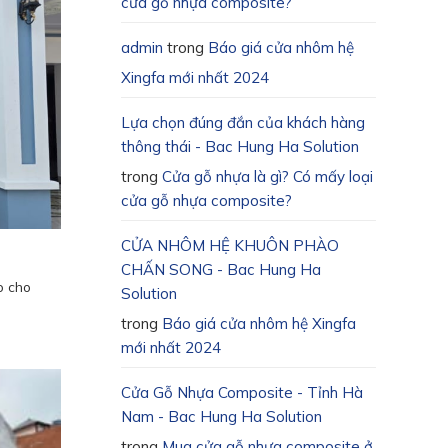
cửa gỗ nhựa composite?
admin
trong
Báo giá cửa nhôm hệ
Xingfa mới nhất 2024
Lựa chọn đúng đắn của khách hàng
thông thái - Bac Hung Ha Solution
trong
Cửa gỗ nhựa là gì? Có mấy loại
cửa gỗ nhựa composite?
CỬA NHÔM HỆ KHUÔN PHÀO
CHẤN SONG - Bac Hung Ha
o cho
Solution
trong
Báo giá cửa nhôm hệ Xingfa
mới nhất 2024
Cửa Gỗ Nhựa Composite - Tỉnh Hà
Nam - Bac Hung Ha Solution
trong
Mua cửa gỗ nhựa composite ở