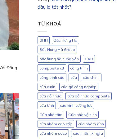
đâu là tốt nhất?
TỪ KHOÁ
BHH
Bắc Hưng Hà
Bắc Hưng Hà Group
bắc hưng hà hưng yên
CAD
Với Đồng
composite ctt
công trình
công trình cửa
cửa
cửa chính
cửa cuốn
cửa gỗ công nghiệp
cửa gỗ nhựa
cửa gỗ nhựa composite
cửa kính
cửa kính cường lực
Cửa nhà tắm
Cửa nhà vệ sinh
cửa nhôm cao cấp
cửa nhôm kính
cửa nhôm soco
cửa nhôm xingfa