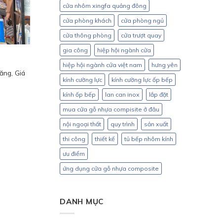
cửa nhôm xingfa quảng đông
cửa phòng khách
cửa phòng ngủ
cửa thông phòng
cửa trượt quay
gia công
hiệp hội ngành cửa
hiệp hội ngành cửa việt nam
hưng yên
ăng, Giá
kính cường lực
kính cường lực ốp bếp
kính ốp bếp
lan can inox
lắp đặt
mua cửa gỗ nhựa compisite ở đâu
nội ngoại thất
quy trình
sản xuất
thi công
thiết kế
tủ bếp nhôm kính
ưu điểm
ứng dụng cửa gỗ nhựa composite
DANH MỤC