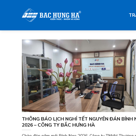
Skip
to
TR
content
THÔNG BÁO LỊCH NGHỈ TẾT NGUYÊN ĐÁN BÍNH
2026 – CÔNG TY BẮC HƯNG HÀ
Chào đón năm mới Bính Ngọ 2026, Công ty TNHH Thương 