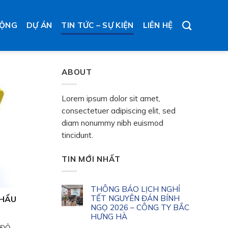
ĐỘNG
DỰ ÁN
TIN TỨC – SỰ KIỆN
LIÊN HỆ
ABOUT
Lorem ipsum dolor sit amet,
consectetuer adipiscing elit, sed
diam nonummy nibh euismod
tincidunt.
TIN MỚI NHẤT
THÔNG BÁO LỊCH NGHỈ
TẾT NGUYÊN ĐÁN BÍNH
KHẨU
NGỌ 2026 – CÔNG TY BẮC
HƯNG HÀ
 ĐỎ