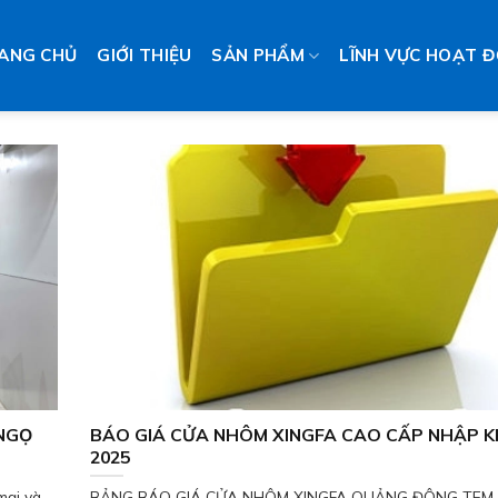
ANG CHỦ
GIỚI THIỆU
SẢN PHẨM
LĨNH VỰC HOẠT 
 NGỌ
BÁO GIÁ CỬA NHÔM XINGFA CAO CẤP NHẬP 
2025
mại và
BẢNG BÁO GIÁ CỬA NHÔM XINGFA QUẢNG ĐÔNG TEM