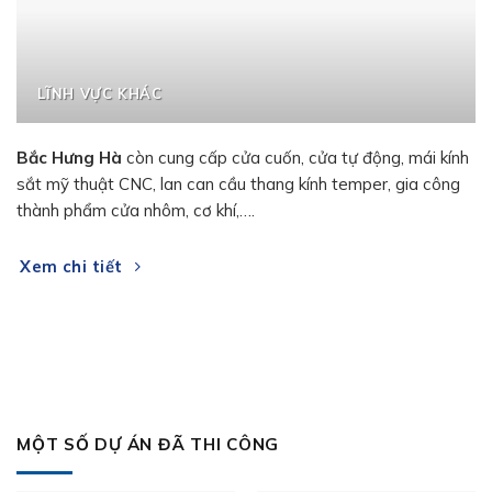
LĨNH VỰC KHÁC
Bắc Hưng Hà
còn cung cấp cửa cuốn, cửa tự động, mái kính
sắt mỹ thuật CNC, lan can cầu thang kính temper, gia công
thành phẩm cửa nhôm, cơ khí,….
Xem chi tiết
MỘT SỐ DỰ ÁN ĐÃ THI CÔNG