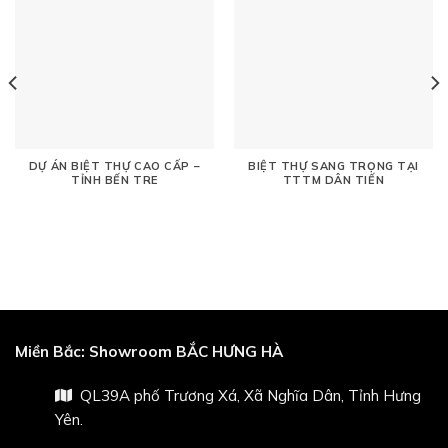
DỰ ÁN BIỆT THỰ CAO CẤP –
BIỆT THỰ SANG TRỌNG TẠI
TỈNH BẾN TRE
TTTM DÂN TIẾN
Miền Bắc:
Showroom BẮC HƯNG HÀ
QL39A phố Trương Xá, Xã Nghĩa Dân, Tỉnh Hưng
Yên.