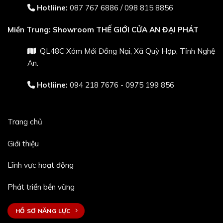
Hotliine:
087 767 6886
/
098 815 8856
Miền Trung:
Showroom THẾ GIỚI CỬA AN ĐẠI PHÁT
QL48C Xóm Mới Đồng Nại, Xã Quỳ Hợp, Tỉnh Nghệ
An.
Hotliine:
094 218 7676 - 0975 199 856
Trang chủ
Giới thiệu
Lĩnh vực hoạt động
Phát triển bền vững
HỒ SƠ NĂNG LỰC