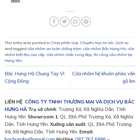
đáo
.
This entry was posted in
Chưa phân loại
,
Chuyên mục tin tức
,
Dịch vụ
and tagged
cửa nhôm an toàn chống trộm
,
cửa nhôm Bắc Hưng Hà
,
cửa
nhôm biệt thự cao cấp
,
cửa nhôm chấn song đẹp
,
thi công cửa nhôm tại
Hưng Yên
.
Bắc Hưng Hà Chung Tay Vì
Cửa nhôm hệ khuôn phào vân
Cộng Đồng
gỗ lim
LIÊN HỆ
CÔNG TY TNHH THƯƠNG MẠI VÀ DỊCH VỤ BẮC
HƯNG HÀ
Trụ sở chính
: Trương Xá, Xã Nghĩa Dân, Tỉnh
Hưng Yên.
Showroom 1️
: QL 39A Phố Trương Xá, Xã Nghĩa
Dân, Tỉnh Hưng Yên.
Xưởng sản xuất
: QL 39A Phố Trương
Xá, Xã Nghĩa Dân, Tỉnh Hưng Yên.
Email:
bachungha@gmail.com
Hotline
:
087 767 6886
–