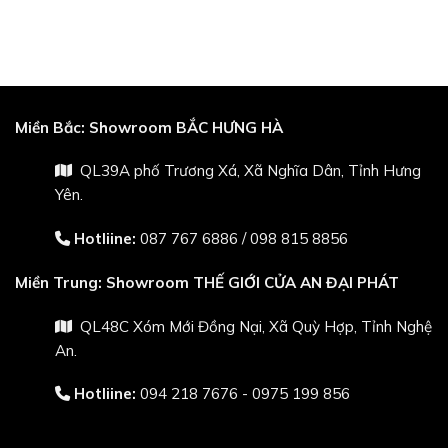
Miền Bắc:
Showroom BẮC HƯNG HÀ
QL39A phố Trương Xá, Xã Nghĩa Dân, Tỉnh Hưng
Yên.
Hotliine:
087 767 6886
/
098 815 8856
Miền Trung:
Showroom THẾ GIỚI CỬA AN ĐẠI PHÁT
QL48C Xóm Mới Đồng Nại, Xã Quỳ Hợp, Tỉnh Nghệ
An.
Hotliine:
094 218 7676 - 0975 199 856