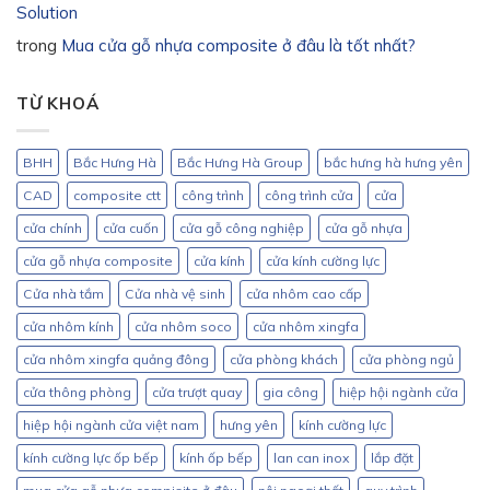
Solution
trong
Mua cửa gỗ nhựa composite ở đâu là tốt nhất?
TỪ KHOÁ
BHH
Bắc Hưng Hà
Bắc Hưng Hà Group
bắc hưng hà hưng yên
CAD
composite ctt
công trình
công trình cửa
cửa
cửa chính
cửa cuốn
cửa gỗ công nghiệp
cửa gỗ nhựa
cửa gỗ nhựa composite
cửa kính
cửa kính cường lực
Cửa nhà tắm
Cửa nhà vệ sinh
cửa nhôm cao cấp
cửa nhôm kính
cửa nhôm soco
cửa nhôm xingfa
cửa nhôm xingfa quảng đông
cửa phòng khách
cửa phòng ngủ
cửa thông phòng
cửa trượt quay
gia công
hiệp hội ngành cửa
hiệp hội ngành cửa việt nam
hưng yên
kính cường lực
kính cường lực ốp bếp
kính ốp bếp
lan can inox
lắp đặt