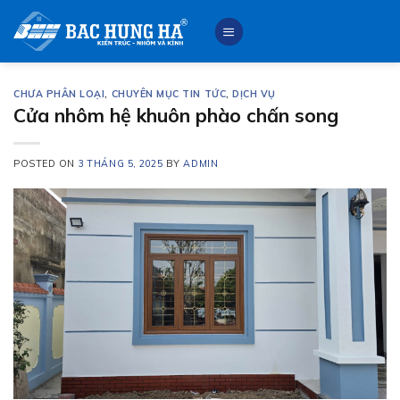
Skip
to
content
CHƯA PHÂN LOẠI
,
CHUYÊN MỤC TIN TỨC
,
DỊCH VỤ
Cửa nhôm hệ khuôn phào chấn song
POSTED ON
3 THÁNG 5, 2025
BY
ADMIN