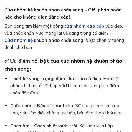
Cửa nhôm hệ khuôn phào chấn song – Giải pháp hoàn
hảo cho không gian đẳng cấp!
Bạn đang tìm kiếm một dòng
cửa nhôm cao cấp
vừa đẹp,
vừa chắc chắn, vừa mang lại vẻ sang trọng cổ điển?
Cửa nhôm hệ
khuôn phào chấn song
là lựa chọn lý tưởng
dành cho bạn!
✅ Ưu điểm nổi bật của cửa nhôm hệ khuôn phào
chấn song:
Thiết kế sang trọng, đậm chất tân cổ điển
: Họa tiết
phào chỉ tinh tế kết hợp với khung chấn song tạo điểm
nhấn độc đáo.
Chắc chắn – Bền bỉ – An toàn
: Sử dụng nhôm hệ cao
cấp, sơn tĩnh điện chống oxi hóa, bền đẹp theo thời gian.
Cách âm – Cách nhiệt vượt trội
: Kết hợp kính hộp,