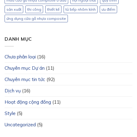
mua cửa gỗ nhựa compisite ở đâu
nội ngoại thất
quy trình
sản xuất
thi công
thiết kế
tủ bếp nhôm kính
ưu điểm
ứng dụng cửa gỗ nhựa composite
DANH MỤC
Chưa phân loại
(16)
Chuyên mục Dự án
(11)
Chuyên mục tin tức
(92)
Dịch vụ
(16)
Hoạt động cộng đồng
(11)
Style
(5)
Uncategorized
(5)