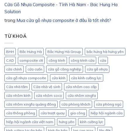
Cửa Gỗ Nhựa Composite - Tỉnh Hà Nam - Bac Hung Ha
Solution
trong
Mua cửa gỗ nhựa composite ở đâu là tốt nhất?
TỪ KHOÁ
BHH
Bắc Hưng Hà
Bắc Hưng Hà Group
bắc hưng hà hưng yên
CAD
composite ctt
công trình
công trình cửa
cửa
cửa chính
cửa cuốn
cửa gỗ công nghiệp
cửa gỗ nhựa
cửa gỗ nhựa composite
cửa kính
cửa kính cường lực
Cửa nhà tắm
Cửa nhà vệ sinh
cửa nhôm cao cấp
cửa nhôm kính
cửa nhôm soco
cửa nhôm xingfa
cửa nhôm xingfa quảng đông
cửa phòng khách
cửa phòng ngủ
cửa thông phòng
cửa trượt quay
gia công
hiệp hội ngành cửa
hiệp hội ngành cửa việt nam
hưng yên
kính cường lực
kính cường lực ốp bếp
kính ốp bếp
lan can inox
lắp đặt