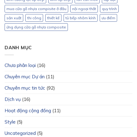
mua cửa gỗ nhựa compisite ở đâu
nội ngoại thất
quy trình
sản xuất
thi công
thiết kế
tủ bếp nhôm kính
ưu điểm
ứng dụng cửa gỗ nhựa composite
DANH MỤC
Chưa phân loại
(16)
Chuyên mục Dự án
(11)
Chuyên mục tin tức
(92)
Dịch vụ
(16)
Hoạt động cộng đồng
(11)
Style
(5)
Uncategorized
(5)