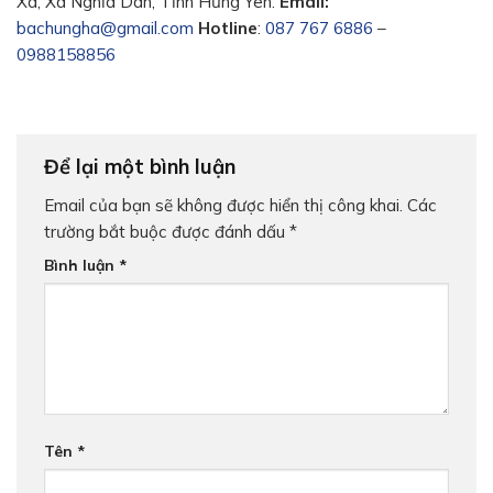
Xá, Xã Nghĩa Dân, Tỉnh Hưng Yên.
Email:
bachungha@gmail.com
Hotline
:
087 767 6886
–
0988158856
Để lại một bình luận
Email của bạn sẽ không được hiển thị công khai.
Các
trường bắt buộc được đánh dấu
*
Bình luận
*
Tên
*