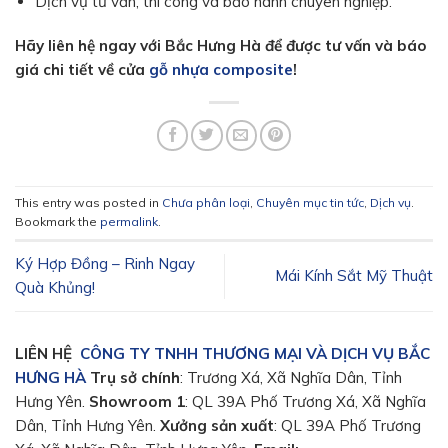
Dịch vụ tư vấn, thi công và bảo hành chuyên nghiệp.
Hãy liên hệ ngay với Bắc Hưng Hà để được tư vấn và báo
giá chi tiết về cửa
gỗ nhựa composite
!
This entry was posted in
Chưa phân loại
,
Chuyên mục tin tức
,
Dịch vụ
.
Bookmark the
permalink
.
Ký Hợp Đồng – Rinh Ngay
Mái Kính Sắt Mỹ Thuật
Quà Khủng!
LIÊN HỆ
CÔNG TY TNHH THƯƠNG MẠI VÀ DỊCH VỤ BẮC
HƯNG HÀ
Trụ sở chính
: Trương Xá, Xã Nghĩa Dân, Tỉnh
Hưng Yên.
Showroom 1️
: QL 39A Phố Trương Xá, Xã Nghĩa
Dân, Tỉnh Hưng Yên.
Xưởng sản xuất
: QL 39A Phố Trương