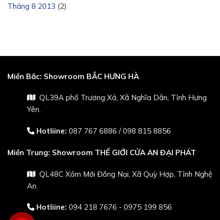
Tháng 8 2013
(2)
Miền Bắc:
Showroom BẮC HƯNG HÀ
QL39A phố Trương Xá, Xã Nghĩa Dân, Tỉnh Hưng
Yên.
Hotliine:
087 767 6886
/
098 815 8856
Miền Trung:
Showroom THẾ GIỚI CỬA AN ĐẠI PHÁT
QL48C Xóm Mới Đồng Nại, Xã Quỳ Hợp, Tỉnh Nghệ
An.
Hotliine:
094 218 7676 - 0975 199 856