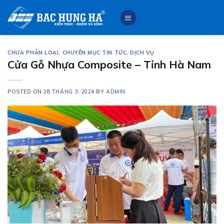
Skip
to
content
CHƯA PHÂN LOẠI
,
CHUYÊN MỤC TIN TỨC
,
DỊCH VỤ
Cửa Gỗ Nhựa Composite – Tỉnh Hà Nam
POSTED ON
28 THÁNG 3, 2024
BY
ADMIN