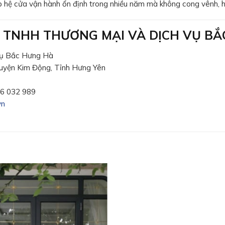
p hệ cửa vận hành ổn định trong nhiều năm mà không cong vênh, h
TY TNHH THƯƠNG MẠI VÀ DỊCH VỤ B
vụ Bắc Hưng Hà
uyện Kim Động, Tỉnh Hưng Yên
66 032 989
vn
Add to wishlist