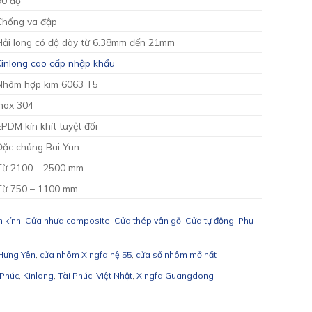
90 độ
Chống va đập
Hải long có độ dày từ 6.38mm đến 21mm
Kinlong cao cấp nhập khẩu
Nhôm hợp kim 6063 T5
Inox 304
EPDM kín khít tuyệt đối
Đặc chủng Bai Yun
Từ 2100 – 2500 mm
Từ 750 – 1100 mm
 kính
,
Cửa nhựa composite
,
Cửa thép vân gỗ
,
Cửa tự động
,
Phụ
Hưng Yên
,
cửa nhôm Xingfa hệ 55
,
cửa sổ nhôm mở hất
Phúc
,
Kinlong
,
Tài Phúc
,
Việt Nhật
,
Xingfa Guangdong