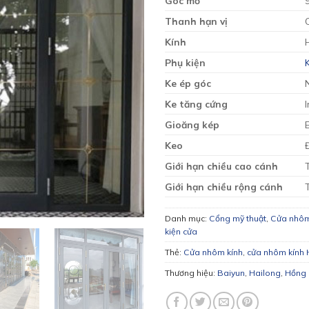
Góc mở
Thanh hạn vị
Kính
Phụ kiện
Ke ép góc
Ke tăng cứng
Gioăng kép
Keo
Giới hạn chiều cao cánh
Giới hạn chiều rộng cánh
Danh mục:
Cổng mỹ thuật
,
Cửa nhôm
kiện cửa
Thẻ:
Cửa nhôm kính
,
cửa nhôm kính 
Thương hiệu:
Baiyun
,
Hailong
,
Hồng 