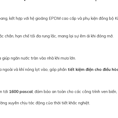
oang, kết hợp với hệ gioăng EPDM cao cấp và phụ kiện đồng bộ K
 chắn, hạn chế tối đa rung lắc, mang lại sự êm ái khi đóng mở.
 giúp ngăn nước tràn vào nhà khi mưa lớn.
a ngoài và khí nóng lọt vào, góp phần
tiết kiệm điện cho điều hò
n tới
1600 pascal
, đảm bảo an toàn cho các công trình ven biển,
ng xuyên chịu tác động của thời tiết khắc nghiệt.