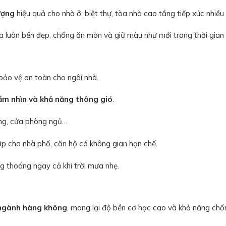
ượng
hiệu quả cho nhà ở, biệt thự, tòa nhà cao tầng tiếp xúc nhiều
a luôn bền đẹp, chống ăn mòn và giữ màu như mới trong thời gian 
bảo vệ an toàn cho ngôi nhà.
tầm nhìn và khả năng thông gió
.
công, cửa phòng ngủ…
p cho nhà phố, căn hộ có không gian hạn chế.
 thoáng ngay cả khi trời mưa nhẹ.
ngành hàng không
, mang lại độ bền cơ học cao và khả năng chố