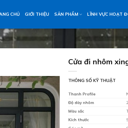
ANG CHỦ
GIỚI THIỆU
SẢN PHẨM
LĨNH VỰC HOẠT 
Cửa đi nhôm xin
THÔNG SỐ KỸ THUẬT
Thanh Profile
Add to wishlist
Độ dày nhôm
Màu sắc
Kích thước