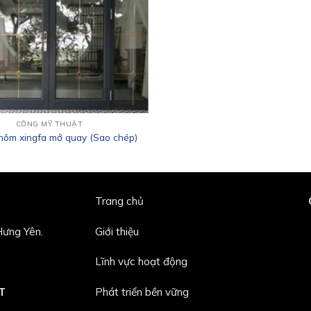
CỔNG MỸ THUẬT
hôm xingfa mở quay (Sao chép)
Trang chủ
ưng Yên.
Giới thiệu
Lĩnh vực hoạt động
T
Phát triển bền vững