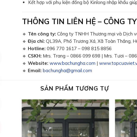
Kết hợp với phụ kiện đồng bộ Kinlong nhập khẩu giú
THÔNG TIN LIÊN HỆ – CÔNG 
🔹
Tên công ty:
Công ty TNHH Thương mại và Dịch 
🔹
Địa chỉ:
QL39A, Phố Trương Xá, Xã Toàn Thắng, H
🔹
Hotline:
096 770 1617 – 098 815 8856
🔹
CSKH:
Mrs. Trang – 0866 099 698 | Mrs. Tươi – 08
🔹
Website:
www.bachungha.com
|
www.topcuaviet.
🔹
Email:
bachungha@gmail.com
SẢN PHẨM TƯƠNG TỰ
Add to wishlist