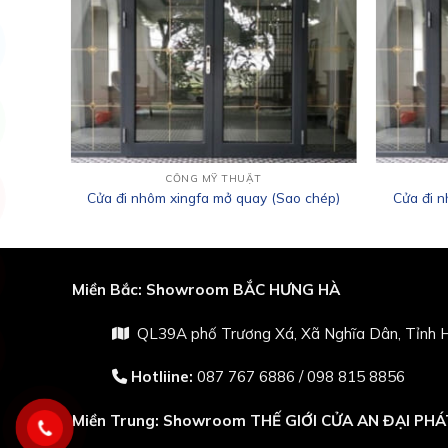
CỔNG MỸ THUẬT
Cửa đi nhôm xingfa mở quay (Sao chép)
Cửa đi n
Miền Bắc:
Showroom BẮC HƯNG HÀ
QL39A phố Trương Xá, Xã Nghĩa Dân, Tỉnh H
Hotliine:
087 767 6886
/
098 815 8856
Miền Trung:
Showroom THẾ GIỚI CỬA AN ĐẠI PHÁ