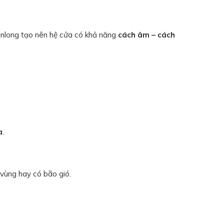
inlong tạo nên hệ cửa có khả năng
cách âm – cách
a
.
 vùng hay có bão gió.