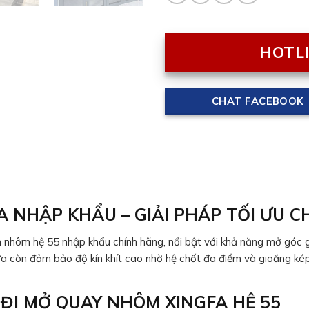
HOTLI
CHAT FACEBOOK
 NHẬP KHẨU – GIẢI PHÁP TỐI ƯU C
 nhôm hệ 55 nhập khẩu chính hãng, nổi bật với khả năng mở góc 
cửa còn đảm bảo độ kín khít cao nhờ hệ chốt đa điểm và gioăng kép,
 ĐI MỞ QUAY NHÔM XINGFA HỆ 55