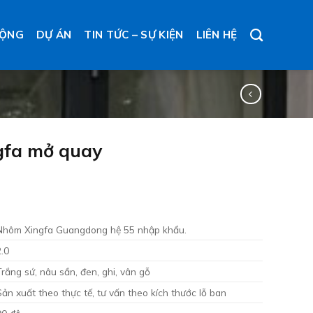
ĐỘNG
DỰ ÁN
TIN TỨC – SỰ KIỆN
LIÊN HỆ
gfa mở quay
Nhôm Xingfa Guangdong hệ 55 nhập khẩu.
2.0
Trắng sứ, nâu sần, đen, ghi, vân gỗ
Sản xuất theo thực tế, tư vấn theo kích thước lỗ ban