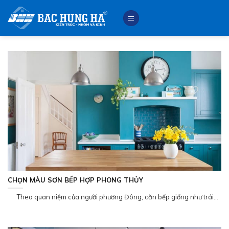
Skip
to
content
CHỌN MÀU SƠN BẾP HỢP PHONG THỦY
Theo quan niệm của người phương Đông, căn bếp giống như trái...