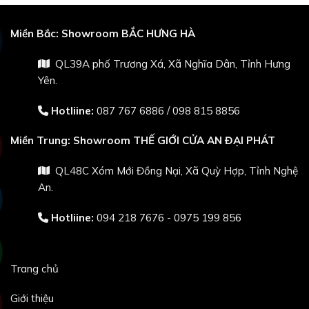
Miền Bắc:
Showroom BẮC HƯNG HÀ
QL39A phố Trương Xá, Xã Nghĩa Dân, Tỉnh Hưng
Yên.
Hotliine:
087 767 6886
/
098 815 8856
Miền Trung:
Showroom THẾ GIỚI CỬA AN ĐẠI PHÁT
QL48C Xóm Mới Đồng Nại, Xã Quỳ Hợp, Tỉnh Nghệ
An.
Hotliine:
094 218 7676 - 0975 199 856
Trang chủ
Giới thiệu