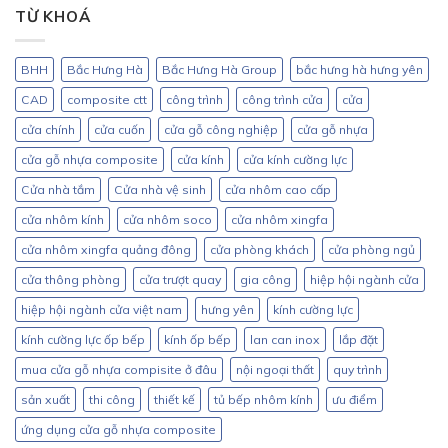
TỪ KHOÁ
BHH
Bắc Hưng Hà
Bắc Hưng Hà Group
bắc hưng hà hưng yên
CAD
composite ctt
công trình
công trình cửa
cửa
cửa chính
cửa cuốn
cửa gỗ công nghiệp
cửa gỗ nhựa
cửa gỗ nhựa composite
cửa kính
cửa kính cường lực
Cửa nhà tắm
Cửa nhà vệ sinh
cửa nhôm cao cấp
cửa nhôm kính
cửa nhôm soco
cửa nhôm xingfa
cửa nhôm xingfa quảng đông
cửa phòng khách
cửa phòng ngủ
cửa thông phòng
cửa trượt quay
gia công
hiệp hội ngành cửa
hiệp hội ngành cửa việt nam
hưng yên
kính cường lực
kính cường lực ốp bếp
kính ốp bếp
lan can inox
lắp đặt
mua cửa gỗ nhựa compisite ở đâu
nội ngoại thất
quy trình
sản xuất
thi công
thiết kế
tủ bếp nhôm kính
ưu điểm
ứng dụng cửa gỗ nhựa composite