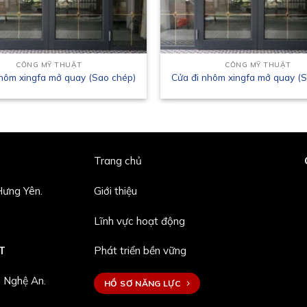
CỔNG MỸ THUẬT
CỔNG MỸ THUẬT
hôm xingfa mở quay (Sao chép)
Cửa đi nhôm xingfa mở quay (
Trang chủ
ưng Yên.
Giới thiệu
Lĩnh vực hoạt động
T
Phát triển bền vững
 Nghệ An.
HỒ SƠ NĂNG LỰC