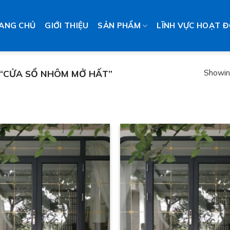
ANG CHỦ
GIỚI THIỆU
SẢN PHẨM
LĨNH VỰC HOẠT 
Showing
“CỬA SỔ NHÔM MỞ HẤT”
Add to wishlist
Add to 