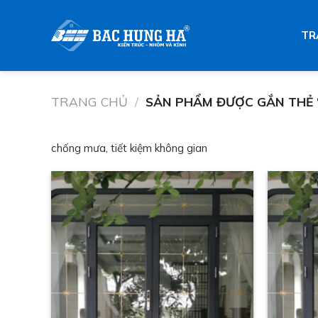
Skip
to
TR
content
TRANG CHỦ
/
SẢN PHẨM ĐƯỢC GẮN THẺ 
chống mưa, tiết kiệm không gian
Add to wishlist