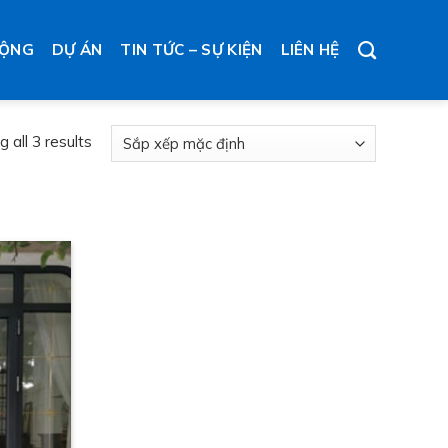
ĐỘNG
DỰ ÁN
TIN TỨC – SỰ KIỆN
LIÊN HỆ
 all 3 results
wishlist