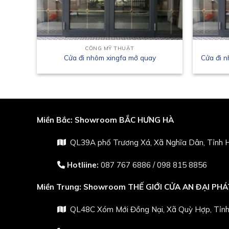
CỔNG MỸ THUẬT
Cửa đi nhôm xingfa mở quay
Cửa đi n
Miền Bắc:
Showroom BẮC HƯNG HÀ
QL39A phố Trương Xá, Xã Nghĩa Dân, Tỉnh H
Hotliine:
087 767 6886
/
098 815 8856
Miền Trung:
Showroom THẾ GIỚI CỬA AN ĐẠI PHÁ
QL48C Xóm Mới Đồng Nại, Xã Quỳ Hợp, Tỉnh