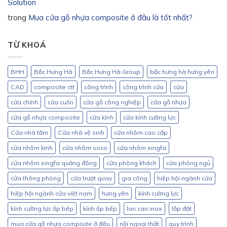
Solution
trong
Mua cửa gỗ nhựa composite ở đâu là tốt nhất?
TỪ KHOÁ
BHH
Bắc Hưng Hà
Bắc Hưng Hà Group
bắc hưng hà hưng yên
CAD
composite ctt
công trình
công trình cửa
cửa
cửa chính
cửa cuốn
cửa gỗ công nghiệp
cửa gỗ nhựa
cửa gỗ nhựa composite
cửa kính
cửa kính cường lực
Cửa nhà tắm
Cửa nhà vệ sinh
cửa nhôm cao cấp
cửa nhôm kính
cửa nhôm soco
cửa nhôm xingfa
cửa nhôm xingfa quảng đông
cửa phòng khách
cửa phòng ngủ
cửa thông phòng
cửa trượt quay
gia công
hiệp hội ngành cửa
hiệp hội ngành cửa việt nam
hưng yên
kính cường lực
kính cường lực ốp bếp
kính ốp bếp
lan can inox
lắp đặt
mua cửa gỗ nhựa compisite ở đâu
nội ngoại thất
quy trình