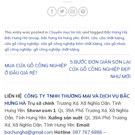
This entry was posted in
Chuyên mục tin tức
and tagged
Bắc Hưng Hà
,
Bắc Hưng Hà Group
,
bắc hưng hà hưng yên
,
BHH
,
cửa
,
cửa chất lượng
,
cửa gỗ công nghiệp
,
cửa gỗ công nghiệp kém chất lượng
,
cửa gỗ nhựa
,
gỗ công nghiệp
,
gỗ công nghiệp chất lượng
.
5 BƯỚC ĐƠN GIẢN SƠN LẠI
MUA CỬA GỖ CÔNG NGHIỆP
CỬA GỖ CÔNG NGHIỆP ĐẸP
Ở ĐÂU GIÁ RẺ?
NHƯ MỚI
LIÊN HỆ
CÔNG TY TNHH THƯƠNG MẠI VÀ DỊCH VỤ BẮC
HƯNG HÀ
Trụ sở chính
: Trương Xá, Xã Nghĩa Dân, Tỉnh
Hưng Yên.
Showroom 1️
: QL 39A Phố Trương Xá, Xã Nghĩa
Dân, Tỉnh Hưng Yên.
Xưởng sản xuất
: QL 39A Phố Trương
Xá, Xã Nghĩa Dân, Tỉnh Hưng Yên.
Email:
bachungha@gmail.com
Hotline
:
087 767 6886
–