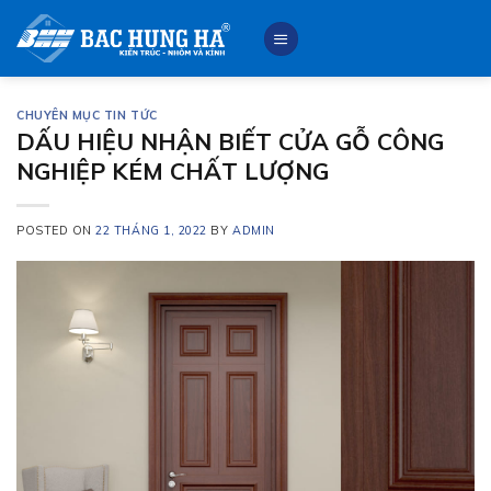
Skip
to
content
CHUYÊN MỤC TIN TỨC
DẤU HIỆU NHẬN BIẾT CỬA GỖ CÔNG
NGHIỆP KÉM CHẤT LƯỢNG
POSTED ON
22 THÁNG 1, 2022
BY
ADMIN