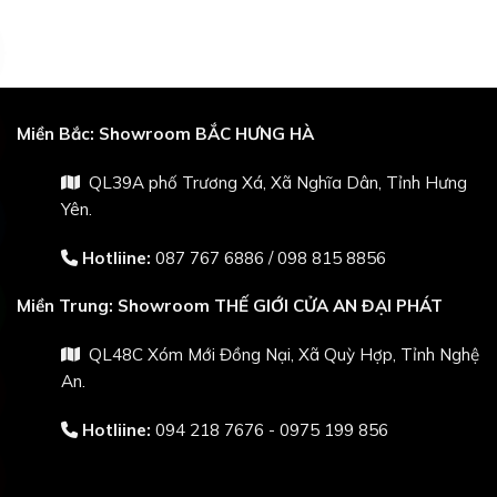
Miền Bắc:
Showroom BẮC HƯNG HÀ
QL39A phố Trương Xá, Xã Nghĩa Dân, Tỉnh Hưng
Yên.
Hotliine:
087 767 6886
/
098 815 8856
Miền Trung:
Showroom THẾ GIỚI CỬA AN ĐẠI PHÁT
QL48C Xóm Mới Đồng Nại, Xã Quỳ Hợp, Tỉnh Nghệ
An.
Hotliine:
094 218 7676 - 0975 199 856