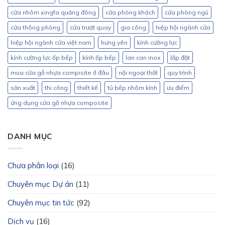
cửa nhôm xingfa quảng đông
cửa phòng khách
cửa phòng ngủ
cửa thông phòng
cửa trượt quay
gia công
hiệp hội ngành cửa
hiệp hội ngành cửa việt nam
hưng yên
kính cường lực
kính cường lực ốp bếp
kính ốp bếp
lan can inox
lắp đặt
mua cửa gỗ nhựa compisite ở đâu
nội ngoại thất
quy trình
sản xuất
thi công
thiết kế
tủ bếp nhôm kính
ưu điểm
ứng dụng cửa gỗ nhựa composite
DANH MỤC
Chưa phân loại
(16)
Chuyên mục Dự án
(11)
Chuyên mục tin tức
(92)
Dịch vụ
(16)