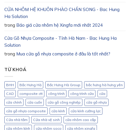
CỬA NHÔM HỆ KHUÔN PHÀO CHẤN SONG - Bac Hung
Ha Solution
trong
Báo giá cửa nhôm hệ Xingfa mới nhất 2024
Cửa Gỗ Nhựa Composite - Tỉnh Hà Nam - Bac Hung Ha
Solution
trong
Mua cửa gỗ nhựa composite ở đâu là tốt nhất?
TỪ KHOÁ
BHH
Bắc Hưng Hà
Bắc Hưng Hà Group
bắc hưng hà hưng yên
CAD
composite ctt
công trình
công trình cửa
cửa
cửa chính
cửa cuốn
cửa gỗ công nghiệp
cửa gỗ nhựa
cửa gỗ nhựa composite
cửa kính
cửa kính cường lực
Cửa nhà tắm
Cửa nhà vệ sinh
cửa nhôm cao cấp
cửa nhôm kính
cửa nhôm soco
cửa nhôm xingfa