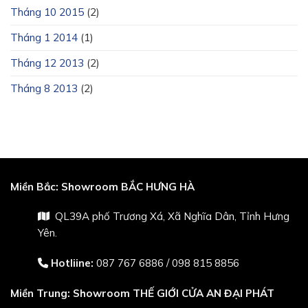
Tháng 10 2015
(2)
Tháng 1 2014
(1)
Tháng 12 2013
(2)
Tháng 8 2013
(2)
Miền Bắc:
Showroom BẮC HƯNG HÀ
QL39A phố Trương Xá, Xã Nghĩa Dân, Tỉnh Hưng
Yên.
Hotliine:
087 767 6886
/
098 815 8856
Miền Trung:
Showroom THẾ GIỚI CỬA AN ĐẠI PHÁT