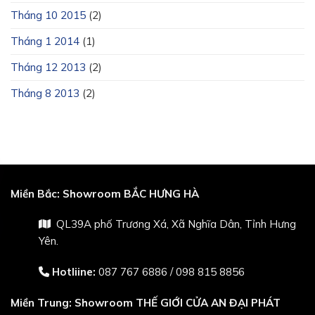
Tháng 10 2015
(2)
Tháng 1 2014
(1)
Tháng 12 2013
(2)
Tháng 8 2013
(2)
Miền Bắc:
Showroom BẮC HƯNG HÀ
QL39A phố Trương Xá, Xã Nghĩa Dân, Tỉnh Hưng
Yên.
Hotliine:
087 767 6886
/
098 815 8856
Miền Trung:
Showroom THẾ GIỚI CỬA AN ĐẠI PHÁT