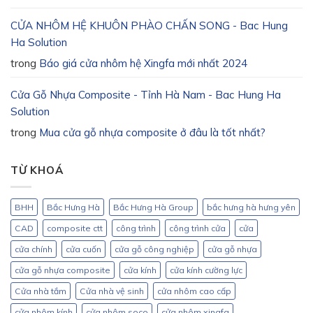
CỬA NHÔM HỆ KHUÔN PHÀO CHẤN SONG - Bac Hung
Ha Solution
trong
Báo giá cửa nhôm hệ Xingfa mới nhất 2024
Cửa Gỗ Nhựa Composite - Tỉnh Hà Nam - Bac Hung Ha
Solution
trong
Mua cửa gỗ nhựa composite ở đâu là tốt nhất?
TỪ KHOÁ
BHH
Bắc Hưng Hà
Bắc Hưng Hà Group
bắc hưng hà hưng yên
CAD
composite ctt
công trình
công trình cửa
cửa
cửa chính
cửa cuốn
cửa gỗ công nghiệp
cửa gỗ nhựa
cửa gỗ nhựa composite
cửa kính
cửa kính cường lực
Cửa nhà tắm
Cửa nhà vệ sinh
cửa nhôm cao cấp
cửa nhôm kính
cửa nhôm soco
cửa nhôm xingfa