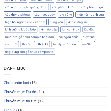
cửa nhôm xingfa quảng đông
cửa phòng khách
cửa phòng ngủ
cửa thông phòng
cửa trượt quay
gia công
hiệp hội ngành cửa
hiệp hội ngành cửa việt nam
hưng yên
kính cường lực
kính cường lực ốp bếp
kính ốp bếp
lan can inox
lắp đặt
mua cửa gỗ nhựa compisite ở đâu
nội ngoại thất
quy trình
sản xuất
thi công
thiết kế
tủ bếp nhôm kính
ưu điểm
ứng dụng cửa gỗ nhựa composite
DANH MỤC
Chưa phân loại
(16)
Chuyên mục Dự án
(11)
Chuyên mục tin tức
(92)
Dịch vụ
(16)