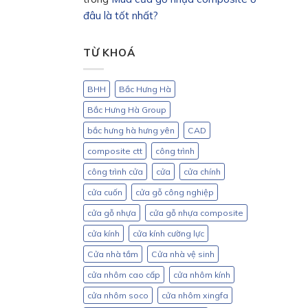
đâu là tốt nhất?
TỪ KHOÁ
BHH
Bắc Hưng Hà
Bắc Hưng Hà Group
bắc hưng hà hưng yên
CAD
composite ctt
công trình
công trình cửa
cửa
cửa chính
cửa cuốn
cửa gỗ công nghiệp
cửa gỗ nhựa
cửa gỗ nhựa composite
cửa kính
cửa kính cường lực
Cửa nhà tắm
Cửa nhà vệ sinh
cửa nhôm cao cấp
cửa nhôm kính
cửa nhôm soco
cửa nhôm xingfa