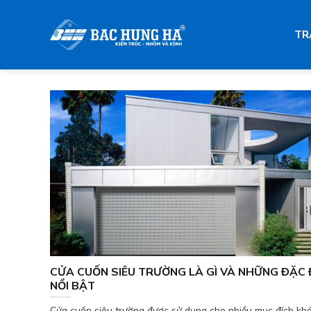
Skip
to
TR
content
CỬA CUỐN SIÊU TRƯỜNG LÀ GÌ VÀ NHỮNG ĐẶC 
NỔI BẬT
Cửa cuốn siêu trường được sử dụng cho nhiều mục đích kh