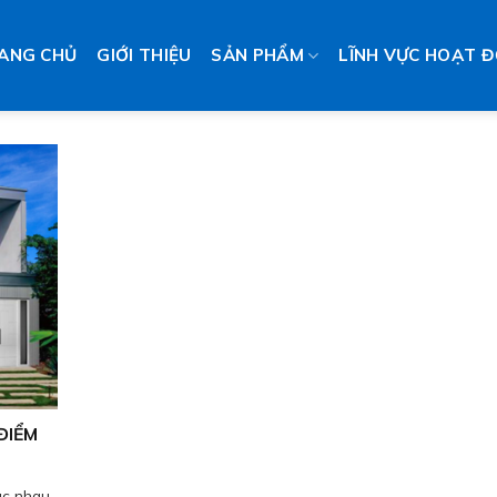
ANG CHỦ
GIỚI THIỆU
SẢN PHẨM
LĨNH VỰC HOẠT 
ĐIỂM
ác nhau