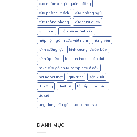
cửa nhôm xingfa quảng đông
cửa phòng khách
cửa phòng ngủ
cửa thông phòng
cửa trượt quay
gia công
hiệp hội ngành cửa
hiệp hội ngành cửa việt nam
hưng yên
kính cường lực
kính cường lực ốp bếp
kính ốp bếp
lan can inox
lắp đặt
mua cửa gỗ nhựa compisite ở đâu
nội ngoại thất
quy trình
sản xuất
thi công
thiết kế
tủ bếp nhôm kính
ưu điểm
ứng dụng cửa gỗ nhựa composite
DANH MỤC