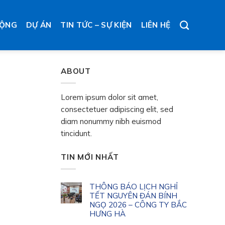
ĐỘNG
DỰ ÁN
TIN TỨC – SỰ KIỆN
LIÊN HỆ
ABOUT
Lorem ipsum dolor sit amet,
consectetuer adipiscing elit, sed
diam nonummy nibh euismod
tincidunt.
TIN MỚI NHẤT
THÔNG BÁO LỊCH NGHỈ
TẾT NGUYÊN ĐÁN BÍNH
NGỌ 2026 – CÔNG TY BẮC
HƯNG HÀ