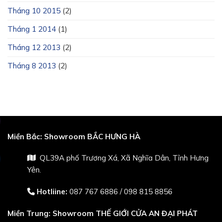
Tháng 10 2015
(2)
Tháng 1 2014
(1)
Tháng 12 2013
(2)
Tháng 8 2013
(2)
Miền Bắc:
Showroom BẮC HƯNG HÀ
QL39A phố Trương Xá, Xã Nghĩa Dân, Tỉnh Hưng
Yên.
Hotliine:
087 767 6886
/
098 815 8856
Miền Trung:
Showroom THẾ GIỚI CỬA AN ĐẠI PHÁT