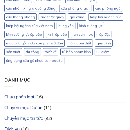
cửa nhôm xingfa quảng đông
cửa phòng khách
cửa phòng ngủ
cửa thông phòng
cửa trượt quay
gia công
hiệp hội ngành cửa
hiệp hội ngành cửa việt nam
hưng yên
kính cường lực
kính cường lực ốp bếp
kính ốp bếp
lan can inox
lắp đặt
mua cửa gỗ nhựa compisite ở đâu
nội ngoại thất
quy trình
sản xuất
thi công
thiết kế
tủ bếp nhôm kính
ưu điểm
ứng dụng cửa gỗ nhựa composite
DANH MỤC
Chưa phân loại
(16)
Chuyên mục Dự án
(11)
Chuyên mục tin tức
(92)
Dịch vụ
(16)