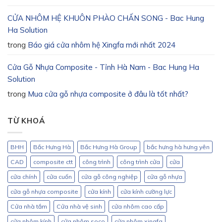
CỬA NHÔM HỆ KHUÔN PHÀO CHẤN SONG - Bac Hung
Ha Solution
trong
Báo giá cửa nhôm hệ Xingfa mới nhất 2024
Cửa Gỗ Nhựa Composite - Tỉnh Hà Nam - Bac Hung Ha
Solution
trong
Mua cửa gỗ nhựa composite ở đâu là tốt nhất?
TỪ KHOÁ
BHH
Bắc Hưng Hà
Bắc Hưng Hà Group
bắc hưng hà hưng yên
CAD
composite ctt
công trình
công trình cửa
cửa
cửa chính
cửa cuốn
cửa gỗ công nghiệp
cửa gỗ nhựa
cửa gỗ nhựa composite
cửa kính
cửa kính cường lực
Cửa nhà tắm
Cửa nhà vệ sinh
cửa nhôm cao cấp
cửa nhôm kính
cửa nhôm soco
cửa nhôm xingfa