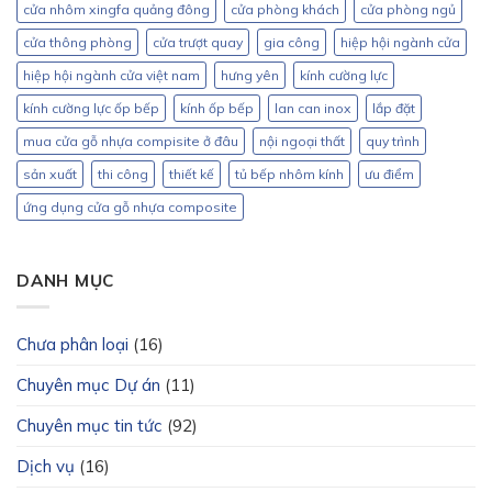
cửa nhôm xingfa quảng đông
cửa phòng khách
cửa phòng ngủ
cửa thông phòng
cửa trượt quay
gia công
hiệp hội ngành cửa
hiệp hội ngành cửa việt nam
hưng yên
kính cường lực
kính cường lực ốp bếp
kính ốp bếp
lan can inox
lắp đặt
mua cửa gỗ nhựa compisite ở đâu
nội ngoại thất
quy trình
sản xuất
thi công
thiết kế
tủ bếp nhôm kính
ưu điểm
ứng dụng cửa gỗ nhựa composite
DANH MỤC
Chưa phân loại
(16)
Chuyên mục Dự án
(11)
Chuyên mục tin tức
(92)
Dịch vụ
(16)