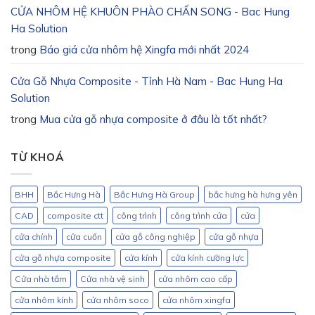
CỬA NHÔM HỆ KHUÔN PHÀO CHẤN SONG - Bac Hung
Ha Solution
trong
Báo giá cửa nhôm hệ Xingfa mới nhất 2024
Cửa Gỗ Nhựa Composite - Tỉnh Hà Nam - Bac Hung Ha
Solution
trong
Mua cửa gỗ nhựa composite ở đâu là tốt nhất?
TỪ KHOÁ
BHH
Bắc Hưng Hà
Bắc Hưng Hà Group
bắc hưng hà hưng yên
CAD
composite ctt
công trình
công trình cửa
cửa
cửa chính
cửa cuốn
cửa gỗ công nghiệp
cửa gỗ nhựa
cửa gỗ nhựa composite
cửa kính
cửa kính cường lực
Cửa nhà tắm
Cửa nhà vệ sinh
cửa nhôm cao cấp
cửa nhôm kính
cửa nhôm soco
cửa nhôm xingfa