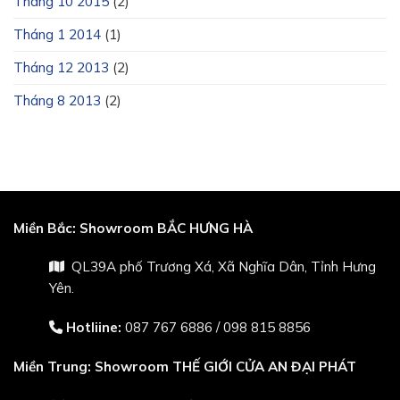
Tháng 10 2015
(2)
Tháng 1 2014
(1)
Tháng 12 2013
(2)
Tháng 8 2013
(2)
Miền Bắc:
Showroom BẮC HƯNG HÀ
QL39A phố Trương Xá, Xã Nghĩa Dân, Tỉnh Hưng
Yên.
Hotliine:
087 767 6886
/
098 815 8856
Miền Trung:
Showroom THẾ GIỚI CỬA AN ĐẠI PHÁT