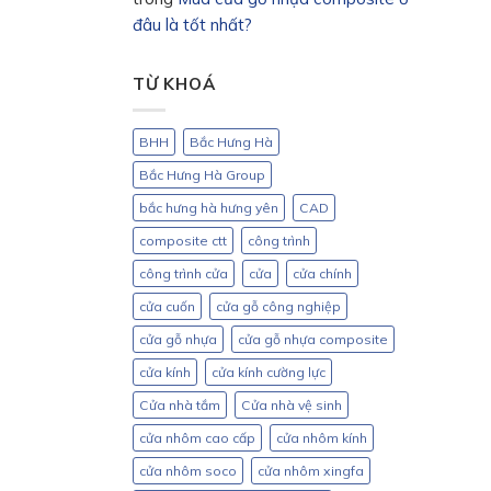
đâu là tốt nhất?
TỪ KHOÁ
BHH
Bắc Hưng Hà
Bắc Hưng Hà Group
bắc hưng hà hưng yên
CAD
composite ctt
công trình
công trình cửa
cửa
cửa chính
cửa cuốn
cửa gỗ công nghiệp
cửa gỗ nhựa
cửa gỗ nhựa composite
cửa kính
cửa kính cường lực
Cửa nhà tắm
Cửa nhà vệ sinh
cửa nhôm cao cấp
cửa nhôm kính
cửa nhôm soco
cửa nhôm xingfa