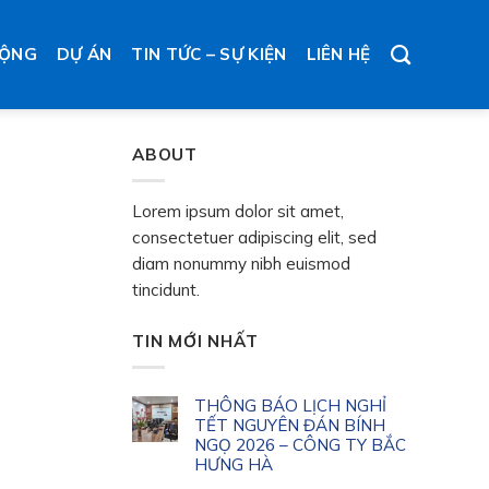
ĐỘNG
DỰ ÁN
TIN TỨC – SỰ KIỆN
LIÊN HỆ
ABOUT
Lorem ipsum dolor sit amet,
consectetuer adipiscing elit, sed
diam nonummy nibh euismod
tincidunt.
TIN MỚI NHẤT
THÔNG BÁO LỊCH NGHỈ
TẾT NGUYÊN ĐÁN BÍNH
NGỌ 2026 – CÔNG TY BẮC
HƯNG HÀ