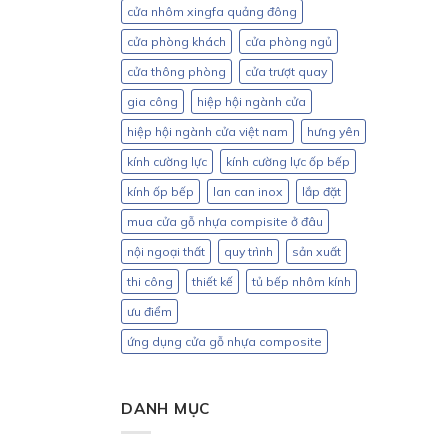
cửa nhôm xingfa quảng đông
cửa phòng khách
cửa phòng ngủ
cửa thông phòng
cửa trượt quay
gia công
hiệp hội ngành cửa
hiệp hội ngành cửa việt nam
hưng yên
kính cường lực
kính cường lực ốp bếp
kính ốp bếp
lan can inox
lắp đặt
mua cửa gỗ nhựa compisite ở đâu
nội ngoại thất
quy trình
sản xuất
thi công
thiết kế
tủ bếp nhôm kính
ưu điểm
ứng dụng cửa gỗ nhựa composite
DANH MỤC