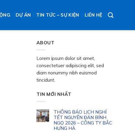
ĐỘNG
DỰ ÁN
TIN TỨC – SỰ KIỆN
LIÊN HỆ
ABOUT
Lorem ipsum dolor sit amet,
consectetuer adipiscing elit, sed
diam nonummy nibh euismod
tincidunt.
TIN MỚI NHẤT
THÔNG BÁO LỊCH NGHỈ
TẾT NGUYÊN ĐÁN BÍNH
NGỌ 2026 – CÔNG TY BẮC
HƯNG HÀ