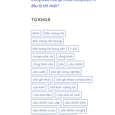
đâu là tốt nhất?
TỪ KHOÁ
BHH
Bắc Hưng Hà
Bắc Hưng Hà Group
bắc hưng hà hưng yên
CAD
composite ctt
công trình
công trình cửa
cửa
cửa chính
cửa cuốn
cửa gỗ công nghiệp
cửa gỗ nhựa
cửa gỗ nhựa composite
cửa kính
cửa kính cường lực
Cửa nhà tắm
Cửa nhà vệ sinh
cửa nhôm cao cấp
cửa nhôm kính
cửa nhôm soco
cửa nhôm xingfa