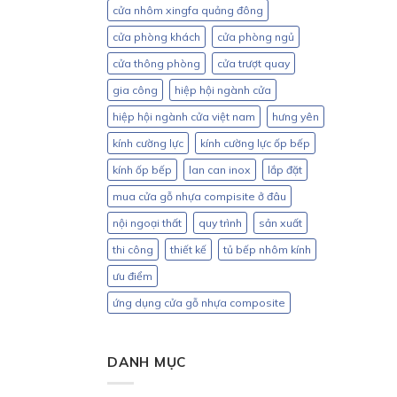
cửa nhôm xingfa quảng đông
cửa phòng khách
cửa phòng ngủ
cửa thông phòng
cửa trượt quay
gia công
hiệp hội ngành cửa
hiệp hội ngành cửa việt nam
hưng yên
kính cường lực
kính cường lực ốp bếp
kính ốp bếp
lan can inox
lắp đặt
mua cửa gỗ nhựa compisite ở đâu
nội ngoại thất
quy trình
sản xuất
thi công
thiết kế
tủ bếp nhôm kính
ưu điểm
ứng dụng cửa gỗ nhựa composite
DANH MỤC