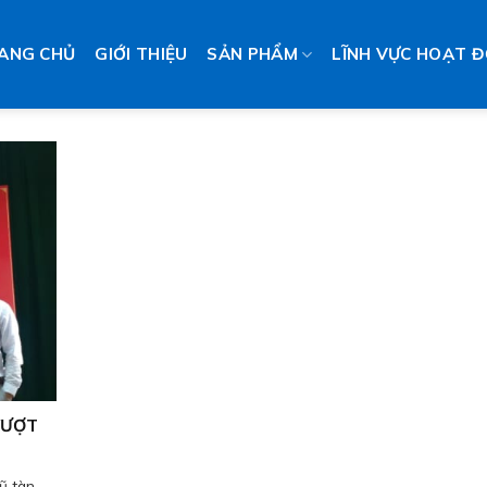
ANG CHỦ
GIỚI THIỆU
SẢN PHẨM
LĨNH VỰC HOẠT 
 VƯỢT
tàn...