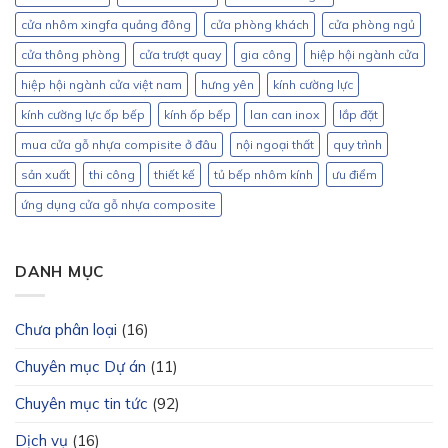
cửa nhôm xingfa quảng đông
cửa phòng khách
cửa phòng ngủ
cửa thông phòng
cửa trượt quay
gia công
hiệp hội ngành cửa
hiệp hội ngành cửa việt nam
hưng yên
kính cường lực
kính cường lực ốp bếp
kính ốp bếp
lan can inox
lắp đặt
mua cửa gỗ nhựa compisite ở đâu
nội ngoại thất
quy trình
sản xuất
thi công
thiết kế
tủ bếp nhôm kính
ưu điểm
ứng dụng cửa gỗ nhựa composite
DANH MỤC
Chưa phân loại
(16)
Chuyên mục Dự án
(11)
Chuyên mục tin tức
(92)
Dịch vụ
(16)