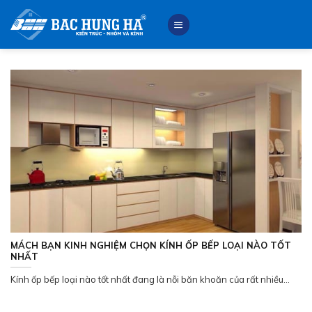
Skip
to
content
MÁCH BẠN KINH NGHIỆM CHỌN KÍNH ỐP BẾP LOẠI NÀO TỐT
NHẤT
Kính ốp bếp loại nào tốt nhất đang là nỗi băn khoăn của rất nhiều...