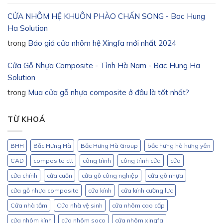
CỬA NHÔM HỆ KHUÔN PHÀO CHẤN SONG - Bac Hung
Ha Solution
trong
Báo giá cửa nhôm hệ Xingfa mới nhất 2024
Cửa Gỗ Nhựa Composite - Tỉnh Hà Nam - Bac Hung Ha
Solution
trong
Mua cửa gỗ nhựa composite ở đâu là tốt nhất?
TỪ KHOÁ
BHH
Bắc Hưng Hà
Bắc Hưng Hà Group
bắc hưng hà hưng yên
CAD
composite ctt
công trình
công trình cửa
cửa
cửa chính
cửa cuốn
cửa gỗ công nghiệp
cửa gỗ nhựa
cửa gỗ nhựa composite
cửa kính
cửa kính cường lực
Cửa nhà tắm
Cửa nhà vệ sinh
cửa nhôm cao cấp
cửa nhôm kính
cửa nhôm soco
cửa nhôm xingfa