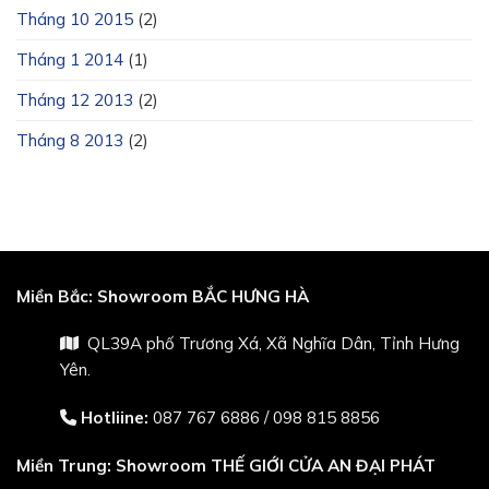
Tháng 10 2015
(2)
Tháng 1 2014
(1)
Tháng 12 2013
(2)
Tháng 8 2013
(2)
Miền Bắc:
Showroom BẮC HƯNG HÀ
QL39A phố Trương Xá, Xã Nghĩa Dân, Tỉnh Hưng
Yên.
Hotliine:
087 767 6886
/
098 815 8856
Miền Trung:
Showroom THẾ GIỚI CỬA AN ĐẠI PHÁT