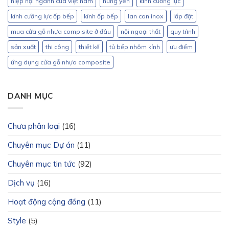
hiệp hội ngành cửa việt nam
hưng yên
kính cường lực
kính cường lực ốp bếp
kính ốp bếp
lan can inox
lắp đặt
mua cửa gỗ nhựa compisite ở đâu
nội ngoại thất
quy trình
sản xuất
thi công
thiết kế
tủ bếp nhôm kính
ưu điểm
ứng dụng cửa gỗ nhựa composite
DANH MỤC
Chưa phân loại
(16)
Chuyên mục Dự án
(11)
Chuyên mục tin tức
(92)
Dịch vụ
(16)
Hoạt động cộng đồng
(11)
Style
(5)