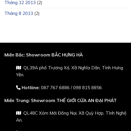
Tháng 12 2013
(2)
Tháng 8 2013
(2)
Miền Bắc:
Showroom BẮC HƯNG HÀ
QL39A phố Trương Xá, Xã Nghĩa Dân, Tỉnh Hưng
Yên.
Hotliine:
087 767 6886
/
098 815 8856
Miền Trung:
Showroom THẾ GIỚI CỬA AN ĐẠI PHÁT
QL48C Xóm Mới Đồng Nại, Xã Quỳ Hợp, Tỉnh Nghệ
An.