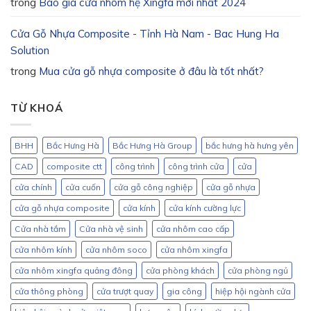
trong
Báo giá cửa nhôm hệ Xingfa mới nhất 2024
Cửa Gỗ Nhựa Composite - Tỉnh Hà Nam - Bac Hung Ha
Solution
trong
Mua cửa gỗ nhựa composite ở đâu là tốt nhất?
TỪ KHOÁ
BHH
Bắc Hưng Hà
Bắc Hưng Hà Group
bắc hưng hà hưng yên
CAD
composite ctt
công trình
công trình cửa
cửa
cửa chính
cửa cuốn
cửa gỗ công nghiệp
cửa gỗ nhựa
cửa gỗ nhựa composite
cửa kính
cửa kính cường lực
Cửa nhà tắm
Cửa nhà vệ sinh
cửa nhôm cao cấp
cửa nhôm kính
cửa nhôm soco
cửa nhôm xingfa
cửa nhôm xingfa quảng đông
cửa phòng khách
cửa phòng ngủ
cửa thông phòng
cửa trượt quay
gia công
hiệp hội ngành cửa