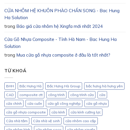
CỬA NHÔM HỆ KHUÔN PHÀO CHẤN SONG - Bac Hung
Ha Solution
trong
Báo giá cửa nhôm hệ Xingfa mới nhất 2024
Cửa Gỗ Nhựa Composite - Tỉnh Hà Nam - Bac Hung Ha
Solution
trong
Mua cửa gỗ nhựa composite ở đâu là tốt nhất?
TỪ KHOÁ
BHH
Bắc Hưng Hà
Bắc Hưng Hà Group
bắc hưng hà hưng yên
CAD
composite ctt
công trình
công trình cửa
cửa
cửa chính
cửa cuốn
cửa gỗ công nghiệp
cửa gỗ nhựa
cửa gỗ nhựa composite
cửa kính
cửa kính cường lực
Cửa nhà tắm
Cửa nhà vệ sinh
cửa nhôm cao cấp
cửa nhôm kính
cửa nhôm soco
cửa nhôm xingfa