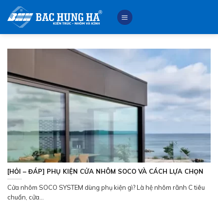
Skip
to
content
[HỎI – ĐÁP] PHỤ KIỆN CỬA NHÔM SOCO VÀ CÁCH LỰA CHỌN
Cửa nhôm SOCO SYSTEM dùng phụ kiện gì? Là hệ nhôm rãnh C tiêu
chuẩn, cửa...