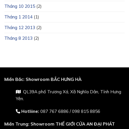
Tháng 10 2015
(2)
Tháng 1 2014
(1)
Tháng 12 2013
(2)
Tháng 8 2013
(2)
Miền Bắc:
Showroom BẮC HƯNG HÀ
QL39A phố Trương Xá, Xã Nghĩa Dân, Tỉnh Hưng
Yên.
Hotliine:
087 767 6886
/
098 815 8856
Miền Trung:
Showroom THẾ GIỚI CỬA AN ĐẠI PHÁT