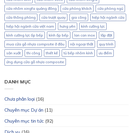
cửa nhôm xingfa quảng đông
cửa phòng khách
cửa phòng ngủ
cửa thông phòng
cửa trượt quay
gia công
hiệp hội ngành cửa
hiệp hội ngành cửa việt nam
hưng yên
kính cường lực
kính cường lực ốp bếp
kính ốp bếp
lan can inox
lắp đặt
mua cửa gỗ nhựa compisite ở đâu
nội ngoại thất
quy trình
sản xuất
thi công
thiết kế
tủ bếp nhôm kính
ưu điểm
ứng dụng cửa gỗ nhựa composite
DANH MỤC
Chưa phân loại
(16)
Chuyên mục Dự án
(11)
Chuyên mục tin tức
(92)
Dịch vụ
(16)