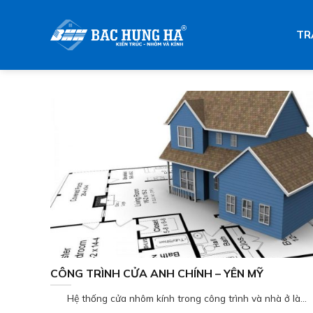
Skip
to
TR
content
CÔNG TRÌNH CỬA ANH CHÍNH – YÊN MỸ
Hệ thống cửa nhôm kính trong công trình và nhà ở là...