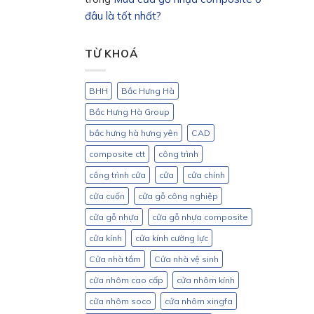
đâu là tốt nhất?
TỪ KHOÁ
BHH
Bắc Hưng Hà
Bắc Hưng Hà Group
bắc hưng hà hưng yên
CAD
composite ctt
công trình
công trình cửa
cửa
cửa chính
cửa cuốn
cửa gỗ công nghiệp
cửa gỗ nhựa
cửa gỗ nhựa composite
cửa kính
cửa kính cường lực
Cửa nhà tắm
Cửa nhà vệ sinh
cửa nhôm cao cấp
cửa nhôm kính
cửa nhôm soco
cửa nhôm xingfa