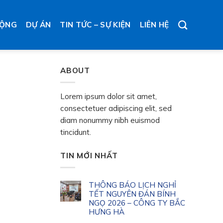
ĐỘNG
DỰ ÁN
TIN TỨC – SỰ KIỆN
LIÊN HỆ
ABOUT
Lorem ipsum dolor sit amet,
consectetuer adipiscing elit, sed
diam nonummy nibh euismod
tincidunt.
TIN MỚI NHẤT
THÔNG BÁO LỊCH NGHỈ
TẾT NGUYÊN ĐÁN BÍNH
NGỌ 2026 – CÔNG TY BẮC
HƯNG HÀ