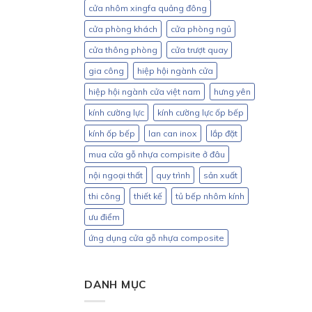
cửa nhôm xingfa quảng đông
cửa phòng khách
cửa phòng ngủ
cửa thông phòng
cửa trượt quay
gia công
hiệp hội ngành cửa
hiệp hội ngành cửa việt nam
hưng yên
kính cường lực
kính cường lực ốp bếp
kính ốp bếp
lan can inox
lắp đặt
mua cửa gỗ nhựa compisite ở đâu
nội ngoại thất
quy trình
sản xuất
thi công
thiết kế
tủ bếp nhôm kính
ưu điểm
ứng dụng cửa gỗ nhựa composite
DANH MỤC