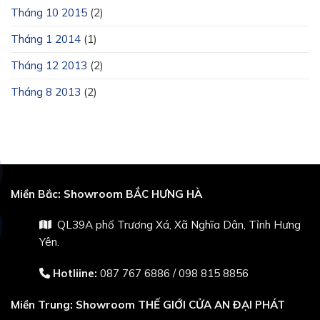
Tháng 10 2015
(2)
Tháng 1 2014
(1)
Tháng 12 2013
(2)
Tháng 8 2013
(2)
Miền Bắc:
Showroom BẮC HƯNG HÀ
QL39A phố Trương Xá, Xã Nghĩa Dân, Tỉnh Hưng
Yên.
Hotliine:
087 767 6886
/
098 815 8856
Miền Trung:
Showroom THẾ GIỚI CỬA AN ĐẠI PHÁT