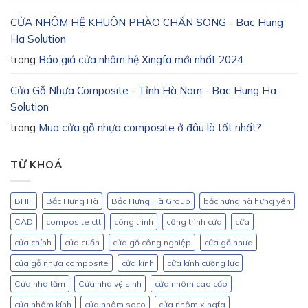
CỬA NHÔM HỆ KHUÔN PHÀO CHẤN SONG - Bac Hung
Ha Solution
trong
Báo giá cửa nhôm hệ Xingfa mới nhất 2024
Cửa Gỗ Nhựa Composite - Tỉnh Hà Nam - Bac Hung Ha
Solution
trong
Mua cửa gỗ nhựa composite ở đâu là tốt nhất?
TỪ KHOÁ
BHH
Bắc Hưng Hà
Bắc Hưng Hà Group
bắc hưng hà hưng yên
CAD
composite ctt
công trình
công trình cửa
cửa
cửa chính
cửa cuốn
cửa gỗ công nghiệp
cửa gỗ nhựa
cửa gỗ nhựa composite
cửa kính
cửa kính cường lực
Cửa nhà tắm
Cửa nhà vệ sinh
cửa nhôm cao cấp
cửa nhôm kính
cửa nhôm soco
cửa nhôm xingfa