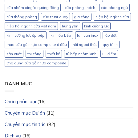
cửa nhôm xingfa quảng đông
cửa phòng khách
cửa phòng ngủ
cửa thông phòng
cửa trượt quay
gia công
hiệp hội ngành cửa
hiệp hội ngành cửa việt nam
hưng yên
kính cường lực
kính cường lực ốp bếp
kính ốp bếp
lan can inox
lắp đặt
mua cửa gỗ nhựa compisite ở đâu
nội ngoại thất
quy trình
sản xuất
thi công
thiết kế
tủ bếp nhôm kính
ưu điểm
ứng dụng cửa gỗ nhựa composite
DANH MỤC
Chưa phân loại
(16)
Chuyên mục Dự án
(11)
Chuyên mục tin tức
(92)
Dịch vụ
(16)