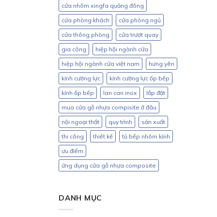
cửa nhôm xingfa quảng đông
cửa phòng khách
cửa phòng ngủ
cửa thông phòng
cửa trượt quay
gia công
hiệp hội ngành cửa
hiệp hội ngành cửa việt nam
hưng yên
kính cường lực
kính cường lực ốp bếp
kính ốp bếp
lan can inox
lắp đặt
mua cửa gỗ nhựa compisite ở đâu
nội ngoại thất
quy trình
sản xuất
thi công
thiết kế
tủ bếp nhôm kính
ưu điểm
ứng dụng cửa gỗ nhựa composite
DANH MỤC