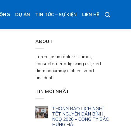
ĐỘNG
DỰ ÁN
TIN TỨC – SỰ KIỆN
LIÊN HỆ
ABOUT
Lorem ipsum dolor sit amet,
consectetuer adipiscing elit, sed
diam nonummy nibh euismod
tincidunt.
TIN MỚI NHẤT
THÔNG BÁO LỊCH NGHỈ
TẾT NGUYÊN ĐÁN BÍNH
NGỌ 2026 – CÔNG TY BẮC
HƯNG HÀ