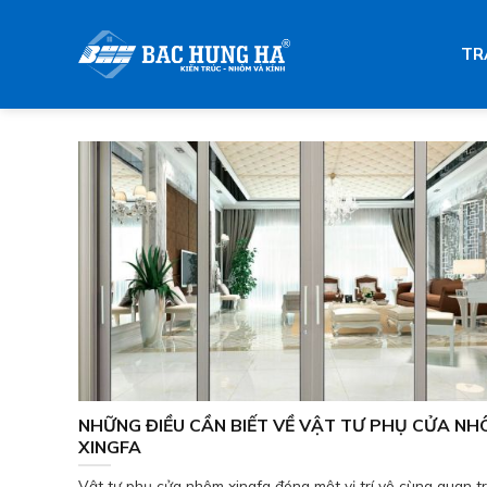
Skip
to
TR
content
NHỮNG ĐIỀU CẦN BIẾT VỀ VẬT TƯ PHỤ CỬA N
XINGFA
Vật tư phụ cửa nhôm xingfa đóng một vị trí vô cùng quan t