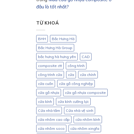
đâu là tốt nhất?
TỪ KHOÁ
BHH
Bắc Hưng Hà
Bắc Hưng Hà Group
bắc hưng hà hưng yên
CAD
composite ctt
công trình
công trình cửa
cửa
cửa chính
cửa cuốn
cửa gỗ công nghiệp
cửa gỗ nhựa
cửa gỗ nhựa composite
cửa kính
cửa kính cường lực
Cửa nhà tắm
Cửa nhà vệ sinh
cửa nhôm cao cấp
cửa nhôm kính
cửa nhôm soco
cửa nhôm xingfa