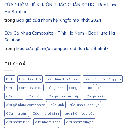
CỬA NHÔM HỆ KHUÔN PHÀO CHẤN SONG - Bac Hung
Ha Solution
trong
Báo giá cửa nhôm hệ Xingfa mới nhất 2024
Cửa Gỗ Nhựa Composite - Tỉnh Hà Nam - Bac Hung Ha
Solution
trong
Mua cửa gỗ nhựa composite ở đâu là tốt nhất?
TỪ KHOÁ
BHH
Bắc Hưng Hà
Bắc Hưng Hà Group
bắc hưng hà hưng yên
CAD
composite ctt
công trình
công trình cửa
cửa
cửa chính
cửa cuốn
cửa gỗ công nghiệp
cửa gỗ nhựa
cửa gỗ nhựa composite
cửa kính
cửa kính cường lực
Cửa nhà tắm
Cửa nhà vệ sinh
cửa nhôm cao cấp
cửa nhôm kính
cửa nhôm soco
cửa nhôm xingfa