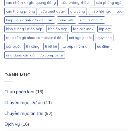
cửa nhôm xingfa quảng đông
cửa phòng khách
cửa phòng ngủ
cửa thông phòng
cửa trượt quay
gia công
hiệp hội ngành cửa
hiệp hội ngành cửa việt nam
hưng yên
kính cường lực
kính cường lực ốp bếp
kính ốp bếp
lan can inox
lắp đặt
mua cửa gỗ nhựa compisite ở đâu
nội ngoại thất
quy trình
sản xuất
thi công
thiết kế
tủ bếp nhôm kính
ưu điểm
ứng dụng cửa gỗ nhựa composite
DANH MỤC
Chưa phân loại
(16)
Chuyên mục Dự án
(11)
Chuyên mục tin tức
(92)
Dịch vụ
(16)