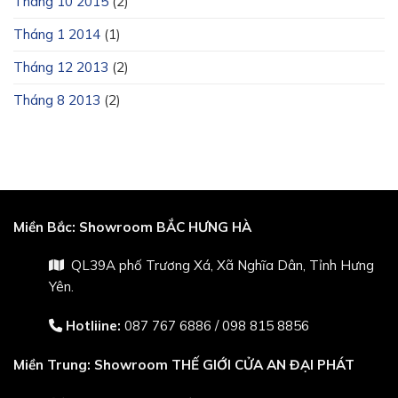
Tháng 10 2015
(2)
Tháng 1 2014
(1)
Tháng 12 2013
(2)
Tháng 8 2013
(2)
Miền Bắc:
Showroom BẮC HƯNG HÀ
QL39A phố Trương Xá, Xã Nghĩa Dân, Tỉnh Hưng
Yên.
Hotliine:
087 767 6886
/
098 815 8856
Miền Trung:
Showroom THẾ GIỚI CỬA AN ĐẠI PHÁT